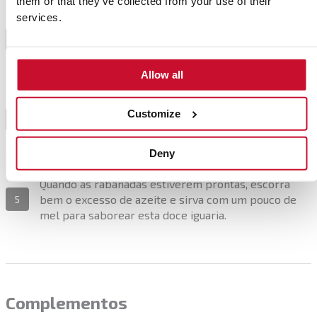
them or that they’ve collected from your use of their
services.
Corte o pão em rodelas com cerca de 2-3 cm. De
seguida, mergulhe as fatias no leite até ficarem bem
3
encharcadas. Aproximadamente 2 horas.
Allow all
Passadas as 2 horas, escorra ligeiramente as fatias
de pão e mergulhe-as no ovo batido. Frite as
Customize
4
rabanadas mergulhadas no leite e no ovo em
bastante azeite até a massa ficar dourada.
Deny
Quando as rabanadas estiverem prontas, escorra
bem o excesso de azeite e sirva com um pouco de
5
mel para saborear esta doce iguaria.
Complementos