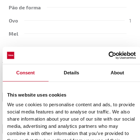
Pão de forma
Ovo
1
Mel
Preparación
Consent
Details
About
Primeiro tempere o leite com canela, casca de
laranja e estrela de anis e leve ao lume. Quando
This website uses cookies
1
começar a ferver, desligue e deixe repousar cerca de
We use cookies to personalise content and ads, to provide
10 minutos.
social media features and to analyse our traffic. We also
share information about your use of our site with our social
Coe o leite para um recipiente raso e deixe
media, advertising and analytics partners who may
2
arrefecer.
combine it with other information that you’ve provided to