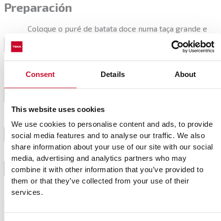
Preparación
Coloque o puré de batata doce numa taça grande e
junte a quinoa cozida e o queijo ralado, misture com a
1
ajuda de um garfo até que todos os elementos
estejam integrados.
Consent
Details
About
Forme bolinhas de massa com as mãos, pode molhar
2
um pouco as mãos para facilitar.
This website uses cookies
We use cookies to personalise content and ads, to provide
Numa frigideira antiaderente aqueça um bom fio de
3
social media features and to analyse our traffic. We also
azeite e marque as bolinhas de ambos os lados.
share information about your use of our site with our social
media, advertising and analytics partners who may
Sirva com molho de iogurte e salada.
4
combine it with other information that you’ve provided to
them or that they’ve collected from your use of their
services.
Consejo del chef