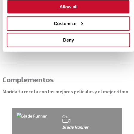
Também pode cortar pedaços
Allow all
maiores e usá-los como base para
umas torradas sem glúten
carregadas de legumes salteados,
Customize
húmus, abacate ou o que mais gostar.
Deny
Complementos
Marida tu receta con las mejores películas y el mejor ritmo
Blade Runner