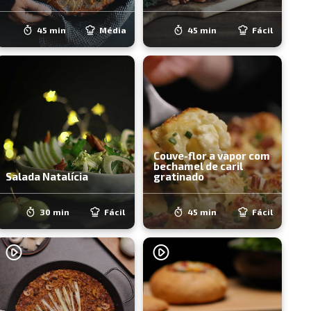
45 min
Média
45 min
Fácil
Couve-flor a vapor com
bechamel de caril
Salada Natalícia
gratinado
30 min
Fácil
45 min
Fácil