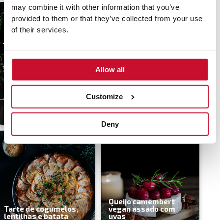
may combine it with other information that you’ve
provided to them or that they’ve collected from your use
of their services.
Canelones de
Alho Francês Assado
Allow all
espinafres com
com Noz de
bechamel de alho
Macadâmia e Molho de
francês
Manjericão
Customize
60 min
Média
30 min
Fácil
Deny
Queijo camembert
Tarte de cogumelos,
vegan assado com
lentilhas e batata
uvas