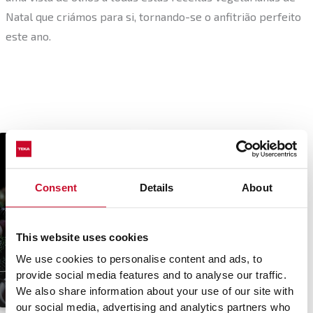
Natal que criámos para si, tornando-se o anfitrião perfeito
este ano.
Consent
Details
About
This website uses cookies
Bola de queijo fresco
Seitan Wellington
fumado vegan
vegana
We use cookies to personalise content and ads, to
provide social media features and to analyse our traffic.
15 min
Fácil
60 min
Média
We also share information about your use of our site with
our social media, advertising and analytics partners who