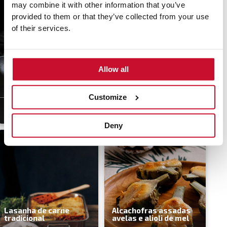
may combine it with other information that you’ve
provided to them or that they’ve collected from your use
of their services.
Allow all
Batata-doce assada
Rosti de curgete
ras el hanout
Customize
40 min
Fácil
60 min
Média
Deny
Lasanha de carne
Alcachofras assadas
tradicional
avelas e alioli de mel