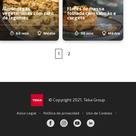
Almôndegas
Flores de massa
vegetarianas com caril
folhada com salmão e
de legumes
curgete
60 min
Média
30 min
Média
1
2
© Copyright 2021. Teka Group
·
·
·
Aviso Legal
Política de privacidad
Uso de Cookies