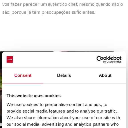
vos fazer parecer um autêntico chef, mesmo quando não o
são, porque já têm preocupações suficientes.
Consent
Details
About
This website uses cookies
Tataki de salmão con
maionaise de wasabi
Pescada em papelote
We use cookies to personalise content and ads, to
provide social media features and to analyse our traffic.
45 min
Média
15 min
Fácil
We also share information about your use of our site with
our social media, advertising and analytics partners who