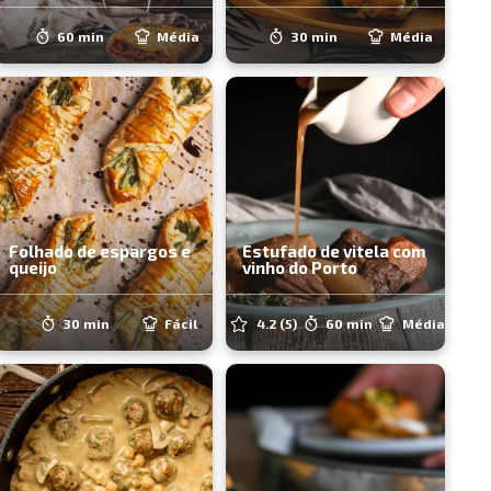
60 min
Média
30 min
Média
Folhado de espargos e
Estufado de vitela com
queijo
vinho do Porto
30 min
Fácil
4.2
(5)
60 min
Média