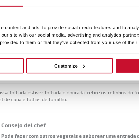
n
rte a massa folhada em quatro partes sobre papel vegetal.
e content and ads, to provide social media features and to analy
dos quadrados de massa folhada, coloque na diagonal uma fat
 our site with our social media, advertising and analytics partn
pargos selvagens crus com um pouco de sal e um pouco de aze
 provided to them or that they’ve collected from your use of their
spargos na massa folhada e pincele com gema de ovo batida.
Customize
a folhada e os rolinhos de espargos no forno a 180º durante 1
ssa folhada estiver folhada e dourada, retire os rolinhos do 
l de cana e folhas de tomilho.
Consejo del chef
Pode fazer com outros vegetais e saborear uma entrada d