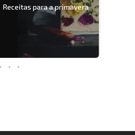
Receitas para a primavera
impress