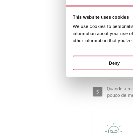
Preparació
Primeiro co
1
This website uses cookies
We use cookies to personalis
Em cada um 
2
information about your use of
cheia de es
other information that you’ve
Enrole os e
3
Deny
Coza a mass
4
Quando a ma
5
pouco de me