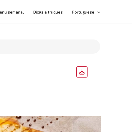
enu semanal
Dicas e truques
Portuguese