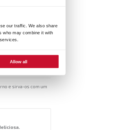
se our traffic. We also share
ia de queijo e uma mão
ers who may combine it with
ite.
 services.
Allow all
5 minutos.
forno e sirva-os com um
eliciosa.