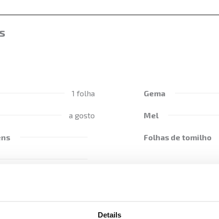
s
1 folha
Gema
a gosto
Mel
ens
Folhas de tomilho
Details