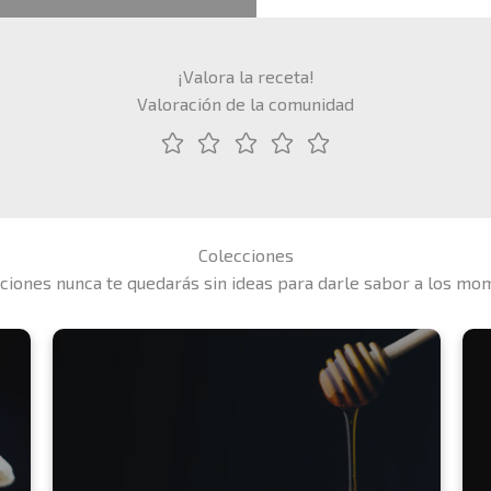
¡Valora la receta!
Valoración de la comunidad
Colecciones
ciones nunca te quedarás sin ideas para darle sabor a los mo