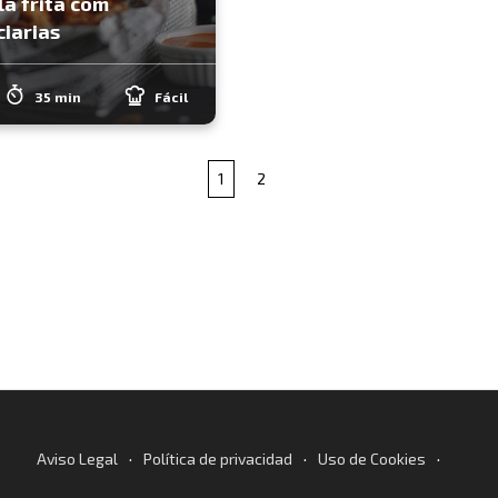
a frita com
iarias
35 min
Fácil
1
2
·
·
·
Aviso Legal
Política de privacidad
Uso de Cookies