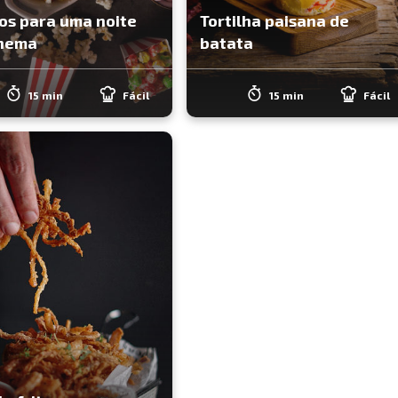
os para uma noite
Tortilha paisana de
inema
batata
15 min
Fácil
15 min
Fácil