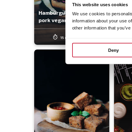
This website uses cookies
Hambúrguer de pulled
Riga
We use cookies to personalis
pork vegan
espin
information about your use of
other information that you’ve
15 min
Média
Deny