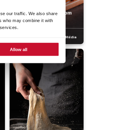
Asinhas de Frango com
se our traffic. We also share
molho Teriyaki
ers who may combine it with
 services.
30 min
Média
Allow all