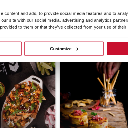
toni gratinado com
e content and ads, to provide social media features and to analy
afres e alcachofras
Mini hambúrgueres
 our site with our social media, advertising and analytics partn
 provided to them or that they’ve collected from your use of their
30 min
Fácil
45 min
Média
Customize