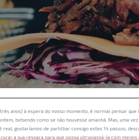
 três anos) à espera do nosso momento, é normal pensar qu
ontem, bebendo como se não houvesse amanhã. Mas, uma vez 
é real, gostaríamos de partilhar consigo estes 14 passos, desc
 curar a sua ressaca para que possa ultrapassá-la com menos 