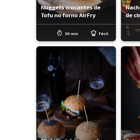
Nuggets crocantes de
Nach
Tofu no forno AirFry
de c
30 min
Fácil