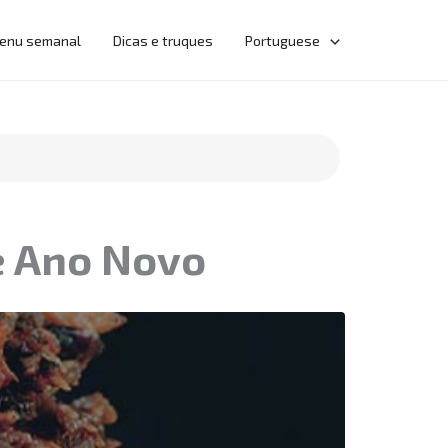
enu semanal
Dicas e truques
Portuguese
e Ano Novo