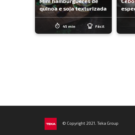
Mini hambúrgueres de
Cebol
quinoa e soja texturizada
espec
45 min
Fácil
© Copyright 2021. Teka Group