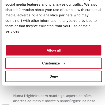
1
social media features and to analyse our traffic. We also
tudo uniformemente e reserve no frigorífico por 10
share information about your use of our site with our social
minutos.
media, advertising and analytics partners who may
combine it with other information that you’ve provided to
Prepare os cogumelos caramelizados salteando-os
them or that they’ve collected from your use of their
numa panela com azeite e o açúcar amarelo. Quando
services.
2
estiverem dourados, adicione o molho de soja a
gosto, reduza e reserve.
Allow all
Pré-aqueça o forno SteakMaster no modo de
hambúrguer, forme-os com 50gr de carne e pincele
3
com azeite.
Customize
Deny
Aqueça durante o tempo indicado, vire e continue a
4
cozinhar.
Numa frigideira com manteiga, aqueça os pães
abertos ao meio e monte o hambúrguer: na base,