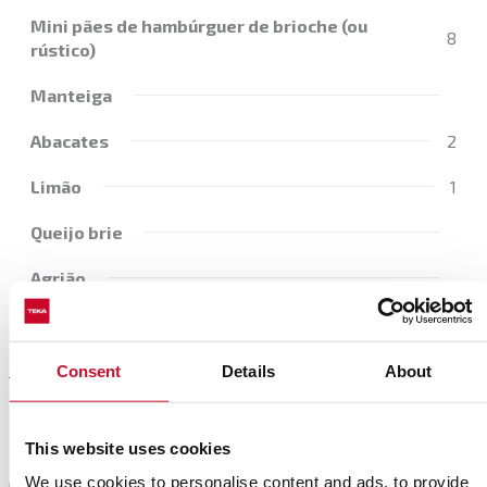
Mini pães de hambúrguer de brioche (ou
8
rústico)
Manteiga
Abacates
2
Limão
1
Queijo brie
Agrião
Consent
Details
About
Preparación
This website uses cookies
Numa tigela, misture as duas carnes com o sal, a
We use cookies to personalise content and ads, to provide
pimenta, a mostarda, as gemas e a farinha. Misture