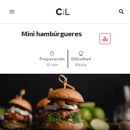
Skip
to
Sear
content
Mini hambúrgueres
Preparación
Dificultad
45 min
Média