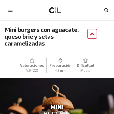
Ir
al
Busc
contenido
Mini burgers con aguacate,
queso brie y setas
caramelizadas
Valoraciones
Preparación
Dificultad
4.9
(22)
45 min
Media