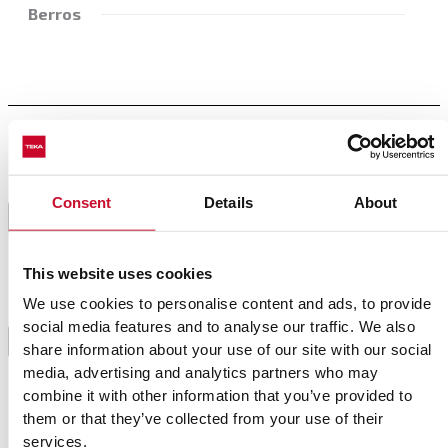
Berros
Preparación
En un bol, juntar las dos carnes con sal, pimienta,
Consent
Details
About
mostaza, las yemas de huevo y la harina. Mezclar
1
todo homogéneamente y reservar en la nevera 10
minutos.
This website uses cookies
We use cookies to personalise content and ads, to provide
Mientras, preparar las setas caramelizadas
social media features and to analyse our traffic. We also
salteándolas en una sartén con aceite de oliva.
2
share information about your use of our site with our social
Cuando estén doradas, añadir salsa de soja al gusto,
media, advertising and analytics partners who may
reducir y reservar.
combine it with other information that you’ve provided to
them or that they’ve collected from your use of their
Precalentar el horno SteakMaster en el modo
services.