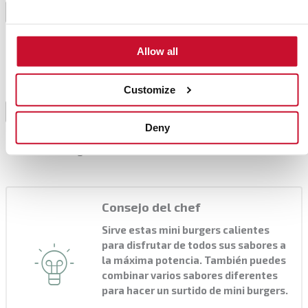
hamburguesa, formar las mismas con 50 g de carne
3
y pincelarlas con aceite de oliva. Calentarlas el
tiempo indicado, girarlas y seguir cocinando.
Allow all
Calentar los panes abiertos por la mitad en una
sartén con mantequilla y montar la hamburguesa: en
Customize
la base disponer aguacate triturado con zumo de
4
lima, berros, la hamburguesa, láminas de queso, y
Deny
por último, las setas caramelizadas. Cerrar la
hamburguesa.
Consejo del chef
Sirve estas mini burgers calientes
para disfrutar de todos sus sabores a
la máxima potencia. También puedes
combinar varios sabores diferentes
para hacer un surtido de mini burgers.