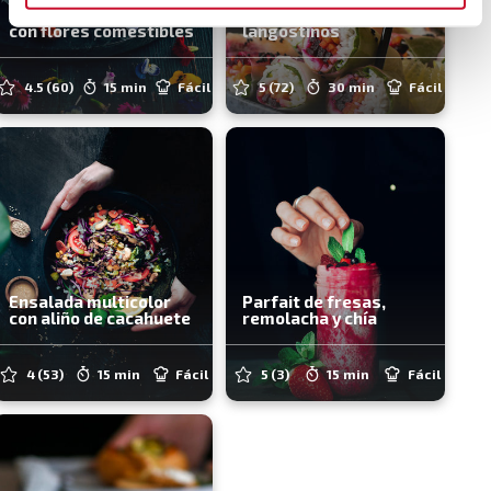
Mantequilla casera
de verduras y
con flores comestibles
langostinos
4.5
(60)
15 min
Fácil
5
(72)
30 min
Fácil
Ensalada multicolor
Parfait de fresas,
con aliño de cacahuete
remolacha y chía
4
(53)
15 min
Fácil
5
(3)
15 min
Fácil