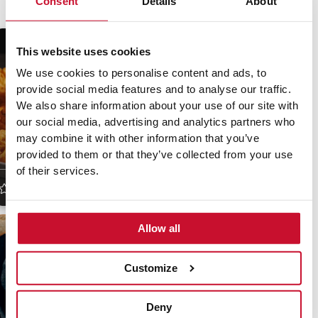
Consent
Details
About
This website uses cookies
We use cookies to personalise content and ads, to
provide social media features and to analyse our traffic.
We also share information about your use of our site with
our social media, advertising and analytics partners who
Hummus verde de
may combine it with other information that you’ve
Flores Fritas de
espinacas, pepino y
Semana Santa
perejil
provided to them or that they’ve collected from your use
of their services.
4
(54)
35 min
Media
4.5
(60)
15 min
Fácil
Allow all
Customize
Deny
Rollitos Vietnamitas