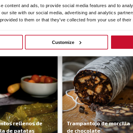
ta
fritos con patatas
e content and ads, to provide social media features and to analy
 our site with our social media, advertising and analytics partn
 provided to them or that they’ve collected from your use of their
15 min
Fácil
4.4
(64)
15 min
Fác
Customize
ntos rellenos de
Trampantojo de morcilla
lla de patatas
de chocolate