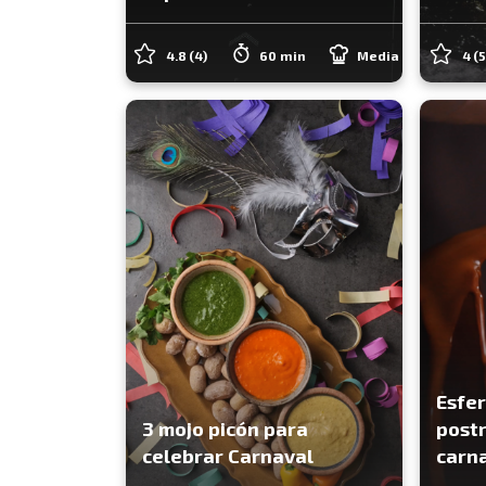
4.8
(4)
60 min
Media
4
(
Esfer
3 mojo picón para
postr
celebrar Carnaval
carn