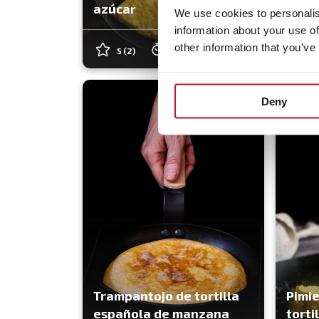
azúcar
pata
We use cookies to personalis
information about your use of
other information that you’ve
5
(2)
30 min
Fácil
Deny
Trampantojo de tortilla
Pimie
española de manzana
torti