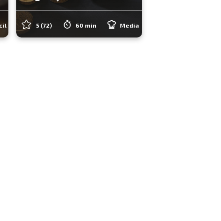
cil
5
(72)
60 min
Media