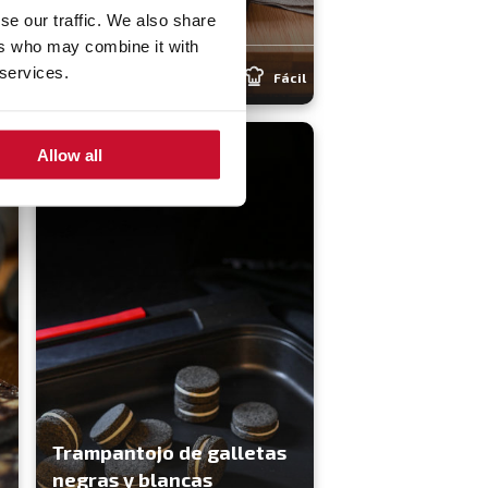
para niños
se our traffic. We also share
ers who may combine it with
 services.
il
4.3
(4)
60 min
Fácil
Allow all
Trampantojo de galletas
negras y blancas