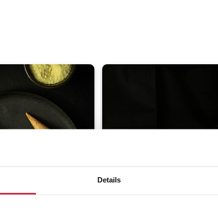
Details
ruchos de puré de
Trampantojo de huevos