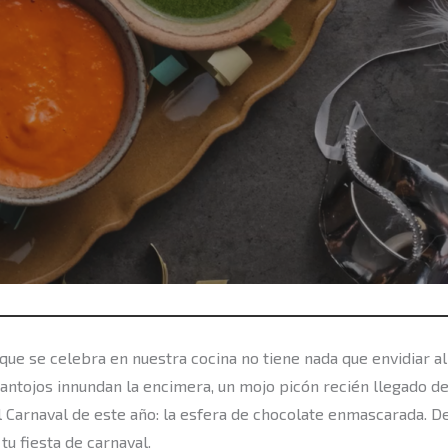
 que se celebra en nuestra cocina no tiene nada que envidiar al 
ntojos innundan la encimera, un mojo picón recién llegado de
el Carnaval de este año: la esfera de chocolate enmascarada. 
tu fiesta de carnaval.