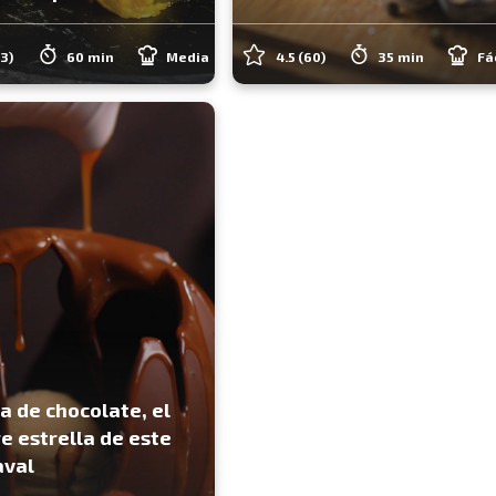
53)
60 min
Media
4.5
(60)
35 min
Fá
a de chocolate, el
e estrella de este
aval