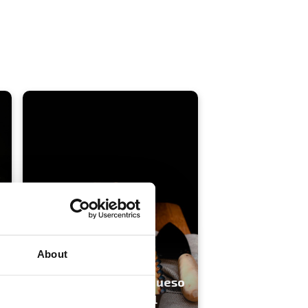
About
Pastel de Oreo con queso
y albaricoques, ideal