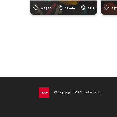
4.5
(60)
15 min
Fácil
5
(7
© Copyright 2021. Teka Group