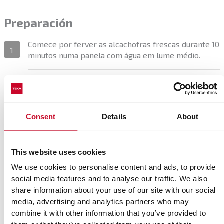
Preparación
Comece por ferver as alcachofras frescas durante 10
1
minutos numa panela com água em lume médio.
Quando estiverem fervidas, deixe arrefecer. Depois
de frias, corte-as ao meio e corte as pontas para
usar apenas o coração das alcachofras. Prepare um
2
Consent
Details
About
tabuleiro com papel antiaderente e coloque-as
ligeiramente afastadas, viradas para cima, pois é o
centro da alcachofra que vamos rechear.
This website uses cookies
We use cookies to personalise content and ads, to provide
Para rechear as nossas alcachofras, esmague num
almofariz as avelãs e a cebola caramelizada. Noutra
social media features and to analyse our traffic. We also
taça, misture a maionese com um pouco de mel para
share information about your use of our site with our social
3
preparar o molho. Recheie cada alcachofra com uma
media, advertising and analytics partners who may
colher de sopa de avelãs e cebola e espalhe um
combine it with other information that you’ve provided to
pouco de maionese com mel por cima.