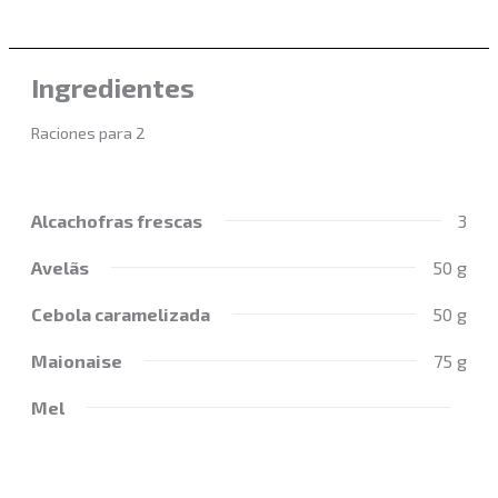
Ingredientes
Raciones para 2
Alcachofras frescas
3
Avelãs
50 g
Cebola caramelizada
50 g
Maionaise
75 g
Mel