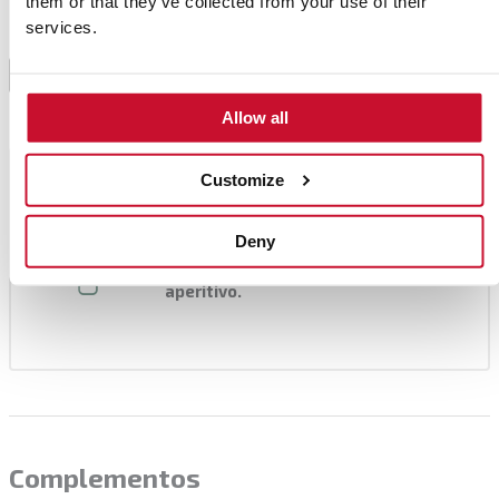
them or that they’ve collected from your use of their
services.
Aqueça o forno a 230ºC e gratine as alcachofras
4
durante 10 minutos até ficarem douradas por fora.
Allow all
Consejo del chef
Customize
Coloque as alcachofras gratinadas
numa travessa de Natal e decore a
Deny
sua mesa com este delicioso
aperitivo.
Complementos