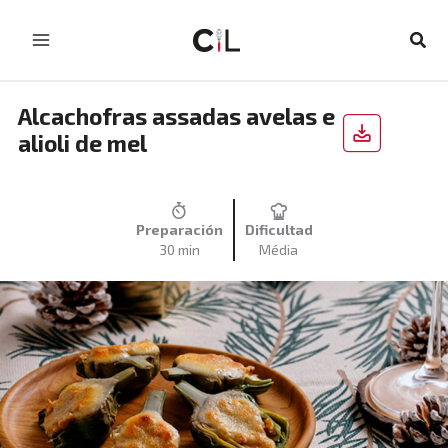
Skip
to
Sear
content
Alcachofras assadas avelas e
alioli de mel
Preparación
Dificultad
30 min
Média