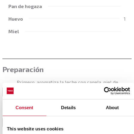
Pan de hogaza
Huevo
1
Miel
Preparación
Primero, aromatiza la leche con canela, piel de
naranja y semillas de anís y lo ponlo al fuego. Cuando
1
rompa a hervir, apágalo y lo déjalo reposar unos 10
minutos.
Consent
Details
About
Cuela la leche sobre un recipiente llano y la déjala
2
enfriar.
This website uses cookies