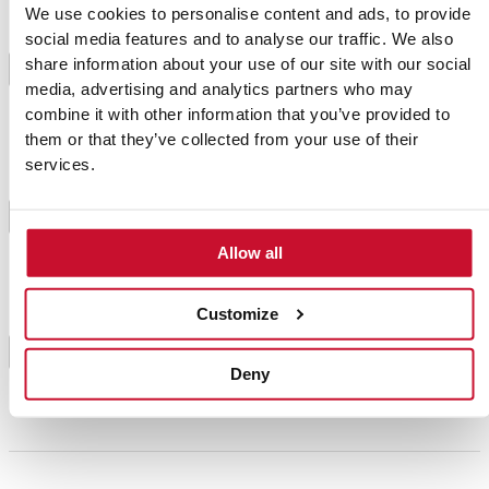
We use cookies to personalise content and ads, to provide
Corta el pan de las torrijas en rodajas de unos 2-3
social media features and to analyse our traffic. We also
cm. Luego, introduce las rodajas en la leche hasta
share information about your use of our site with our social
3
que se empapen bien. Unas 2 horas
media, advertising and analytics partners who may
aproximadamente.
combine it with other information that you’ve provided to
them or that they’ve collected from your use of their
services.
Una vez transcurridas las 2 horas, escurre
levemente las rodajas de pan y pásalas por huevo
batido. Fríe las torrijas pasadas por leche y huevo en
4
abundante aceite hasta que el rebozado quede
Allow all
dorado.
Customize
Cuando las torrijas estén listas, escurre bien el
exceso de aceite y sírvelas con un poquito de miel
5
Deny
para disfrutar de este dulce manjar.