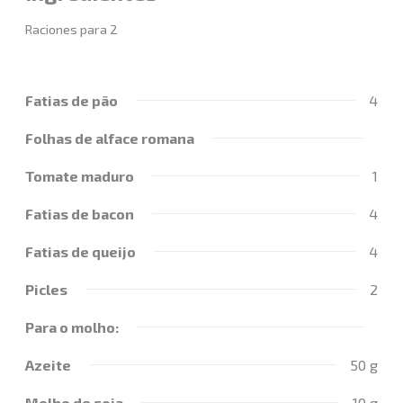
Raciones para 2
Fatias de pão
4
Folhas de alface romana
Tomate maduro
1
Fatias de bacon
4
Fatias de queijo
4
Picles
2
Para o molho:
Azeite
50 g
Molho de soja
10 g