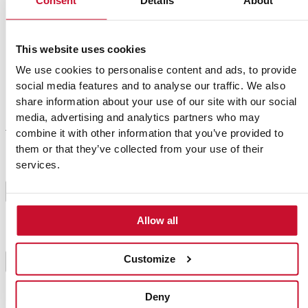
Consent
Details
About
Tomate seco
6
Vinagre
1 salpico
This website uses cookies
Sal
We use cookies to personalise content and ads, to provide
social media features and to analyse our traffic. We also
share information about your use of our site with our social
media, advertising and analytics partners who may
combine it with other information that you’ve provided to
them or that they’ve collected from your use of their
Preparación
services.
Misture todos os ingredientes do molho e pincele as
1
fatias de bacon com a mistura de ambos os lados.
Allow all
Disponha-as num tabuleiro com papel vegetal e leve
ao forno a 120ºC até ficarem crocantes. Se passados ​​
Customize
2
alguns minutos notar que ainda estão moles, pode
aumentar um pouco a temperatura.
Deny