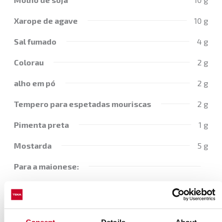
Xarope de agave
10 g
Sal fumado
4 g
Colorau
2 g
alho em pó
2 g
Tempero para espetadas mouriscas
2 g
Pimenta preta
1 g
Mostarda
5 g
Para a maionese:
Ovo
1
Óleo de girassol
150 ml