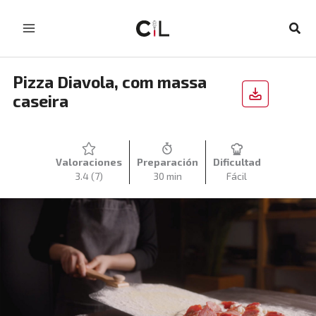
Skip
to
Sear
content
Pizza Diavola, com massa
caseira
Valoraciones
Preparación
Dificultad
3.4
(7)
30 min
Fácil