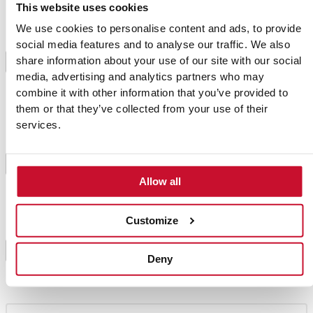
This website uses cookies
We use cookies to personalise content and ads, to provide
Deixe a massa descansar tapada durante 10 minutos
social media features and to analyse our traffic. We also
e após esse tempo termine de amassar sobre a
share information about your use of our site with our social
mesa polvilhada com farinha até ficar homogénea.
2
Guarde num recipiente hermético e fermente no
media, advertising and analytics partners who may
frigorífico durante 24 ou 48 horas.
combine it with other information that you’ve provided to
them or that they’ve collected from your use of their
services.
Para a pizza: estique a massa e forme a pizza sobre
a mesa polvilhada com farinha, formando as bordas
pressionando com os dedos deixando a espessura
3
desejada. Espalhe o tomate, coloque a mozarela
Allow all
picada e o salame picante por cima.
Customize
Leve ao forno com forno e pedra previamente pré-
aquecidos no modo Pizza Master durante 5-10
4
Deny
minutos