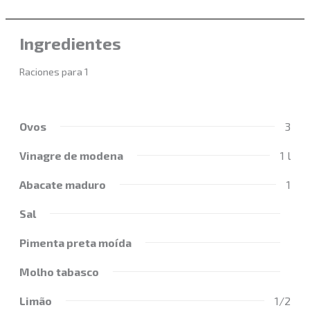
Ingredientes
Raciones para 1
Ovos
3
Vinagre de modena
1 l
Abacate maduro
1
Sal
Pimenta preta moída
Molho tabasco
Limão
1/2