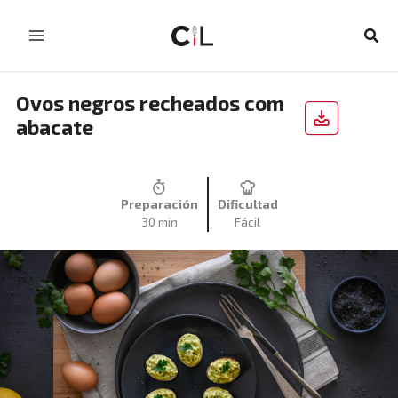
Skip
to
Sear
content
Ovos negros recheados com
abacate
Preparación
Dificultad
30 min
Fácil