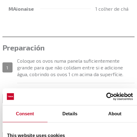
MAionaise
1 colher de chá
Preparación
Coloque os ovos numa panela suficientemente
grande para que não colidam entre si e adicione
1
água, cobrindo os ovos 1 cm acima da superfície.
Coloque a panela ao lume. Quando começar a ferver,
baixe o lume e deixe cozinhar suavemente durante 7
2
minutos.
Consent
Details
About
Decorrido o tempo de cozedura, retire
imediatamente os ovos da panela e deixe arrefecer
This website uses cookies
em água fria corrente durante 1 minuto. Deixe-os
3