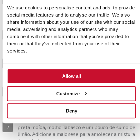
arrefecer completamente numa tigela com água fria
We use cookies to personalise content and ads, to provide
durante alguns minutos.
social media features and to analyse our traffic. We also
share information about your use of our site with our social
media, advertising and analytics partners who may
Descasque os ovos e retire quaisquer vestígios de
4
combine it with other information that you’ve provided to
casca, bem como a membrana que os cobre.
them or that they’ve collected from your use of their
services.
Mergulhe os ovos cozidos no vinagre de Modena.
Deixe-os em vinagre durante 12 a 24 horas, no
5
frigorífico.
Allow all
Retire os ovos pretos do vinagre, lave-os e corte-os
6
Customize
ao meio, no sentido do comprimento.
Deny
Retire as gemas e amasse-as juntamente com a
polpa do abacate. Tempere a gosto com sal, pimenta
preta moída, molho Tabasco e um pouco de sumo de
7
limão. Adicione a maionese para amolecer a mistura