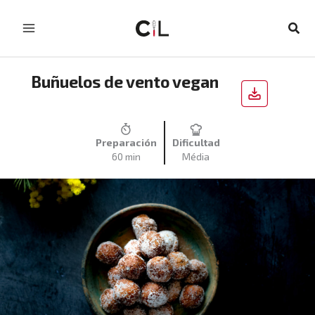
Skip
to
Sear
content
Buñuelos de vento vegan
Preparación
Dificultad
60 min
Média