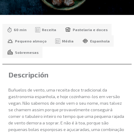
60 min
Receita
Pastelaria e doces
Pequeno almoço
Média
Espanhola
Sobremesas
Descripción
Buñuelos de vento, uma receita doce tradicional da
gastronomia espanhola, e hoje cozinhamo-los em versão
vegan. Não sabemos de onde vem o seu nome, mas talvez
se chamem assim porque provavelmente conseguirá
comer o tabuleiro inteiro no tempo que uma pequena rajada
de vento demora a soprar. E não é à toa, porque são
pequenas bolas esponjosas e açucaradas, uma combinação