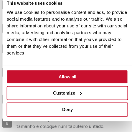
Junte a banana, a baunilha e a raspa de limão e
This website uses cookies
3
laranja.
We use cookies to personalise content and ads, to provide
social media features and to analyse our traffic. We also
Amasse durante alguns minutos até obter uma
share information about your use of our site with our social
4
textura consistente.
media, advertising and analytics partners who may
combine it with other information that you’ve provided to
them or that they’ve collected from your use of their
Junte o fermento fresco desfeito.
5
services.
Quando a massa estiver firme, vamos adicione o
azeite, aos poucos, sem parar de amassar até ficar
6
Allow all
integrado.
Customize
Arrefeça a massa durante 24 horas numa tigela
7
coberta com um pano.
Deny
Após este tempo forme bolinhas do mesmo
8
tamanho e coloque num tabuleiro untado.