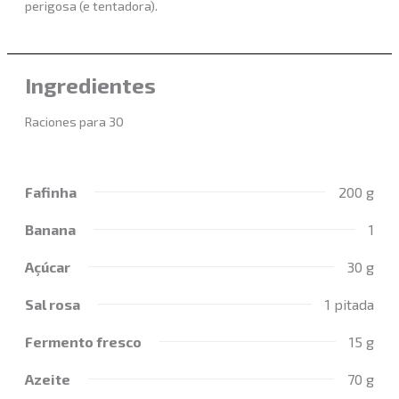
perigosa (e tentadora).
Ingredientes
Raciones para 30
Fafinha
200 g
Banana
1
Açúcar
30 g
Sal rosa
1 pitada
Fermento fresco
15 g
Azeite
70 g