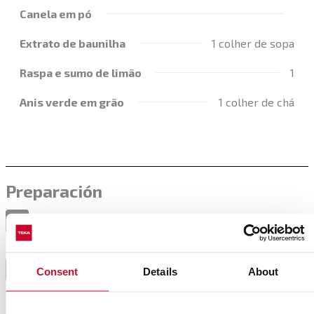
Canela em pó
Extrato de baunilha
1 colher de sopa
Raspa e sumo de limão
1
Anis verde em grão
1 colher de chá
Preparación
Bata ou triture a banana até obter um puré.
1
Numa tigela misture a farinha com a canela, o anis
2
Consent
Details
About
(previamente moído), o eritritol e o sal.