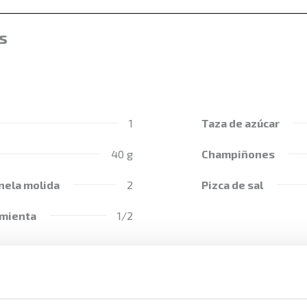
s
1
Taza de azúcar
40 g
Champiñones
nela molida
2
Pizca de sal
imienta
1/2
n