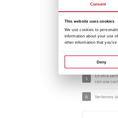
Consent
Limpiamos l
1
This website uses cookies
Preparamos 
2
We use cookies to personalis
information about your use of
En una sart
3
other information that you’ve
bien hasta i
Agregamos l
4
Deny
En otra sart
5
con una cuc
6
Vertemos la