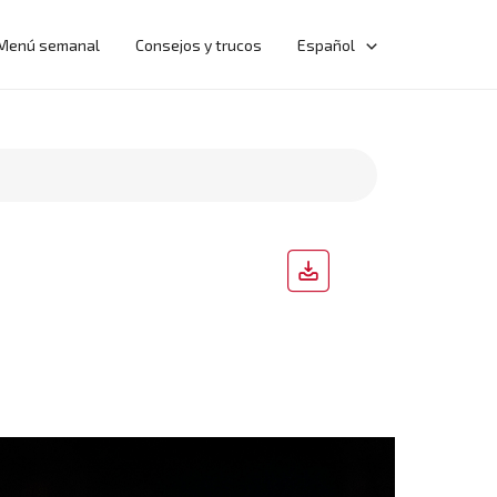
Menú semanal
Consejos y trucos
Español
d