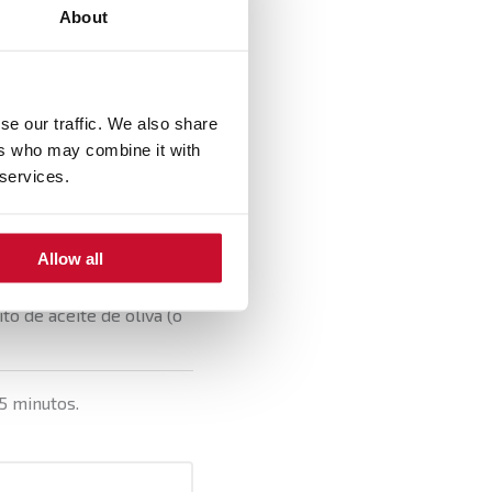
About
se our traffic. We also share
ers who may combine it with
úcar y mezclamos muy
 services.
Allow all
o de aceite de oliva (o
5 minutos.