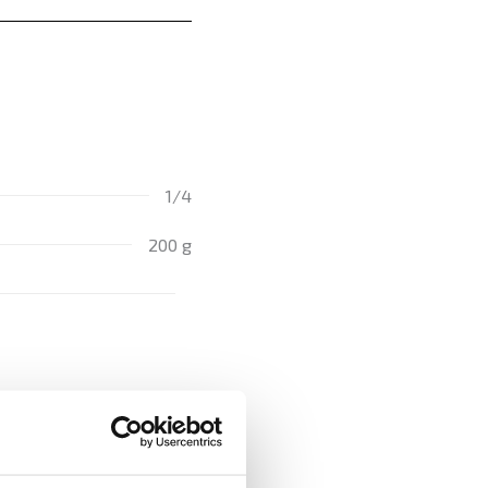
1/4
200 g