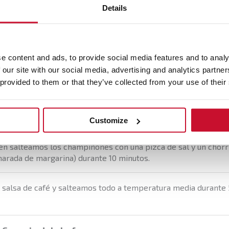
Details
os champiñones y los laminamos. Reservamos.
una taza de café a nuestra elección.
e content and ads, to provide social media features and to analy
 our site with our social media, advertising and analytics partn
én o cazuela fundimos la margarina, añadimos el café y el az
 provided to them or that they’ve collected from your use of their
ntegrar.
a pimienta y la canela.
Customize
én salteamos los champiñones con una pizca de sal y un chorrit
harada de margarina) durante 10 minutos.
 salsa de café y salteamos todo a temperatura media durante 