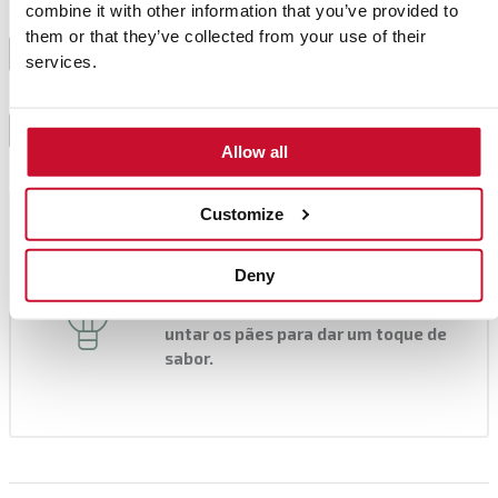
combine it with other information that you’ve provided to
them or that they’ve collected from your use of their
Quando começarem a aparecer bolhas, vire e deixe
6
services.
cozinhar do outro lado.
Repita a operação para cada pão.
7
Allow all
Customize
Consejo del chef
Pode usar este pão para acompanhar
Deny
qualquer prato, ou também pode
picar alho e salsa, adicionar azeite e
untar os pães para dar um toque de
sabor.