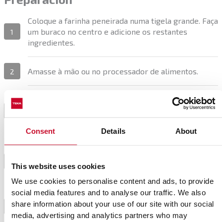
Coloque a farinha peneirada numa tigela grande. Faça
um buraco no centro e adicione os restantes
1
ingredientes.
Amasse à mão ou no processador de alimentos.
2
Depois de integrados todos os ingredientes, molde
uma bola com a massa, unte a taça com azeite e tape.
3
Deixe repousar por 10-15 minutos em local aquecido.
Consent
Details
About
Divida a massa em 6 partes, estenda cada porção e
estenda com a ajuda de um rolo até ficar o mais fina
4
This website uses cookies
possível.
We use cookies to personalise content and ads, to provide
social media features and to analyse our traffic. We also
Aqueça uma frigideira ao lume sem gordura e
share information about your use of our site with our social
5
coloque o pão.
media, advertising and analytics partners who may