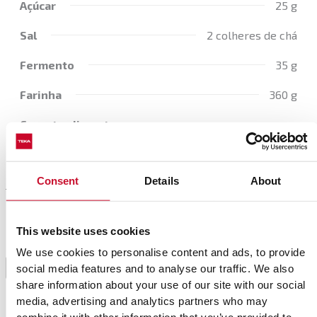
Açúcar
25 g
Sal
2 colheres de chá
Fermento
35 g
Farinha
360 g
Corante alimentar
Consent
Details
About
Preparación
This website uses cookies
Numa taça, misture os ingredientes secos, faça uma
We use cookies to personalise content and ads, to provide
cova no centro e adicione os ingredientes líquidos,
1
social media features and to analyse our traffic. We also
mexendo com uma vara de arames até obter uma
share information about your use of our site with our social
massa espessa e sem grumos.
media, advertising and analytics partners who may