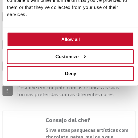
combine it with other information that you’ve provided to
Divida a mistura em 4 taças mais pequenas. Adicione
them or that they’ve collected from your use of their
cada um dos corantes a cada uma das taças, exceto
services.
2
numa que deixaremos a cor natural. Escolha as cores
que mais gosta e misture bem.
Allow all
Guarde cada uma das cores num frasco de cozinha.
3
Customize
Ligue uma frigideira antiaderente no mínimo e unte
4
com um pouco de manteiga ou azeite.
Deny
Desenhe em conjunto com as crianças as suas
5
formas preferidas com as diferentes cores.
Consejo del chef
Sirva estas panquecas artísticas com
chocolate, natas, mel ou o que