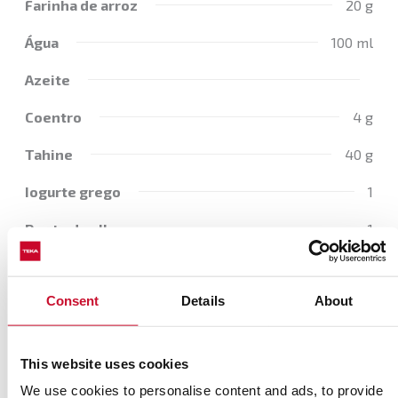
Farinha de arroz
20 g
Água
100 ml
Azeite
Coentro
4 g
Tahine
40 g
Iogurte grego
1
Dente de alho
1
Sumo de limão
50 ml
Consent
Details
About
Gengibre fresco
1 g
Caule de cebolinha
This website uses cookies
We use cookies to personalise content and ads, to provide