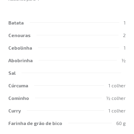
Batata
1
Cenouras
2
Cebolinha
1
Abobrinha
½
Sal
Cúrcuma
1 colher
Cominho
½ colher
Curry
1 colher
Farinha de grão de bico
60 g