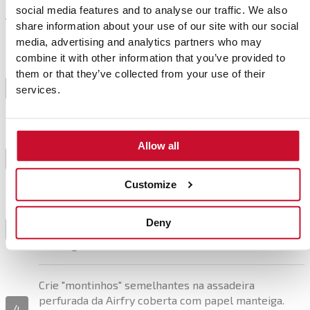
social media features and to analyse our traffic. We also
share information about your use of our site with our social
Preparación
media, advertising and analytics partners who may
combine it with other information that you’ve provided to
Para as pakoras: descasque a batata, a cenoura, a
them or that they’ve collected from your use of their
cebolinha, a abobrinha e todas as verduras em fatias
1
services.
finas.
Grelhe em fogo alto para torrar levemente o
Allow all
exterior, mas não cozinhe demasiado o interior.
2
Guarde numa tigela.
Customize
Adicione os temperos, as farinhas e aos poucos a
Deny
água nessa tigela, enquanto mistura os ingredientes
3
nos vegetais.
Crie "montinhos" semelhantes na assadeira
perfurada da Airfry coberta com papel manteiga.
4