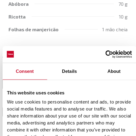
Abóbora
70 g
Ricotta
10 g
Folhas de manjericão
1 mão cheia
Preparación
Consent
Details
About
Triture as avelãs com o alho em pó, o sal, a noz-
1
moscada e o azeite num copo misturador.
This website uses cookies
We use cookies to personalise content and ads, to provide
Ferva o macarrão em bastante água e sal.
social media features and to analyse our traffic. We also
Entretanto, salteie a abóbora com um bom fio de
2
share information about your use of our site with our social
azeite.
media, advertising and analytics partners who may
combine it with other information that you’ve provided to