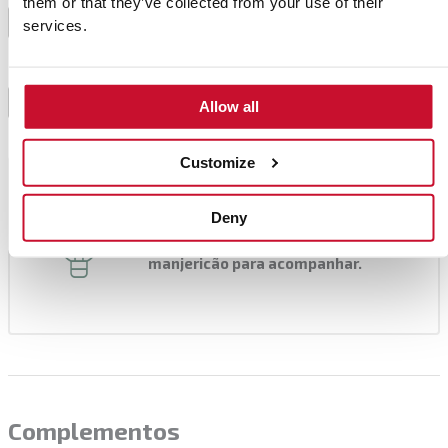
Quando o macarrão estiver pronto, misture-o com a
them or that they’ve collected from your use of their
abóbora e adicione o molho de avelã e uma colher
3
services.
de sopa da água da cozedura do macarrão.
Mexa bem e sirva.
4
Allow all
Customize
Consejo del chef
Deny
Pode adicionar algumas colheres de
queijo ricota e algumas folhas de
manjericão para acompanhar.
Complementos