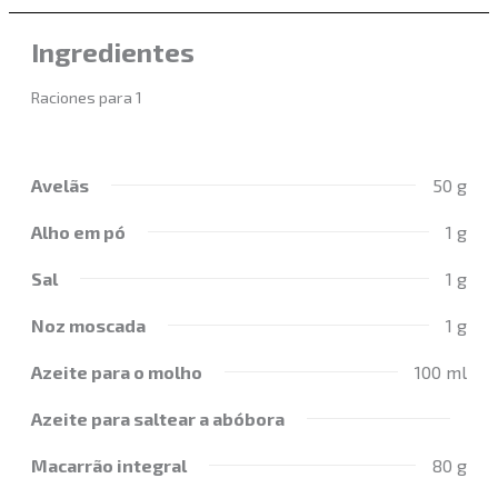
Ingredientes
Raciones para 1
Avelãs
50 g
Alho em pó
1 g
Sal
1 g
Noz moscada
1 g
Azeite para o molho
100 ml
Azeite para saltear a abóbora
Macarrão integral
80 g