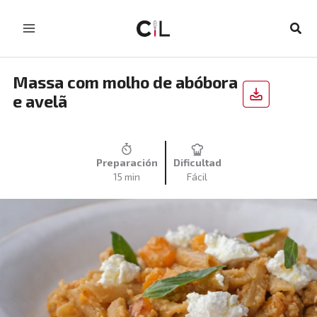
Skip
to
Sear
content
Massa com molho de abóbora
e avelã
Preparación
Dificultad
15 min
Fácil