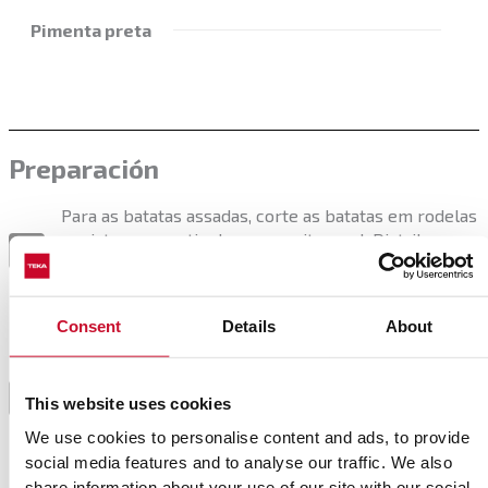
Pimenta preta
Preparación
Para as batatas assadas, corte as batatas em rodelas
e misture numa tigela com azeite e sal. Distribua-os
1
uniformemente na grelha FryMaster e leve ao forno
com função Airfry a 200ºC durante 20 minutos.
Consent
Details
About
Entretanto, prepare o molho de café. Para tal, faça o
expresso longo na cafeteira e misture num tacho
com a canela e o açúcar até dissolver. Verta o vinho
2
This website uses cookies
do Porto e aqueça durante 5 minutos para evaporar o
We use cookies to personalise content and ads, to provide
álcool.
social media features and to analyse our traffic. We also
share information about your use of our site with our social