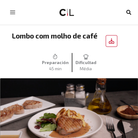
Skip
to
Sear
content
Lombo com molho de café
Preparación
Dificultad
45 min
Média