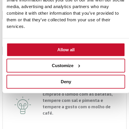
Retire do lume e adicione a manteiga fria no último
media, advertising and analytics partners who may
momento. Reserva. Se estiver muito líquido, adicione
combine it with other information that you’ve provided to
3
um pouco de farinha diluída em água e aqueça até
them or that they’ve collected from your use of their
engrossar.
services.
Para o lombo, corte em medalhões e aqueça uma
frigideira com azeite. Quando estiver bem quente,
Allow all
4
junte o lombo e deixe cozinhar durante 2 minutos de
cada lado, nas laterais, e retire do lume.
Customize
Deny
Consejo del chef
Emprate o lombo com as batatas,
tempere com sal e pimenta e
tempere a gosto com o molho de
café.