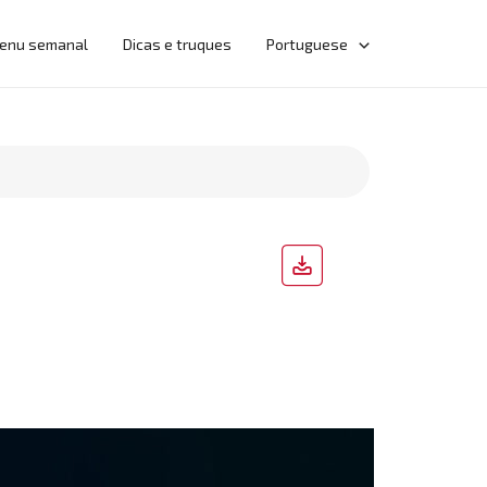
enu semanal
Dicas e truques
Portuguese