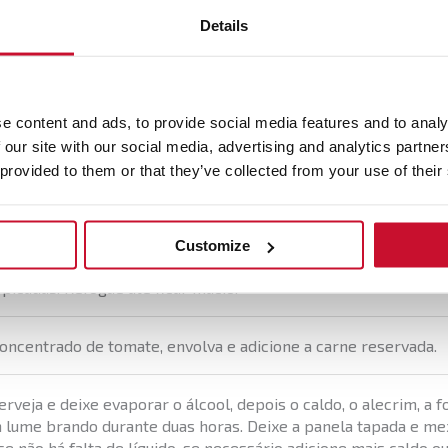
1
Details
e content and ads, to provide social media features and to analy
n
 our site with our social media, advertising and analytics partn
 provided to them or that they’ve collected from your use of their
arne à temperatura ambiente. De seguida, cubra o fundo de um
ione a carne e deixe cozinhar até ficar dourada. Retire e reser
Customize
lho picado e aloure. De seguida adicione a cebola, o alho franc
picadas. Refogue até ficar macio.
concentrado de tomate, envolva e adicione a carne reservada.
erveja e deixe evaporar o álcool, depois o caldo, o alecrim, a f
 lume brando durante duas horas. Deixe a panela tapada e me
se não há falta de líquido, se necessário adicione mais caldo ou