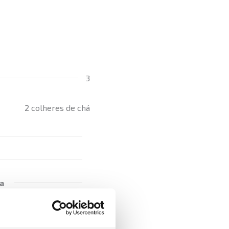
3
2 colheres de chá
a