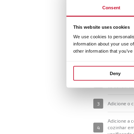
Folha de louro
Consent
This website uses cookies
We use cookies to personalis
Preparació
information about your use of
other information that you’ve
Coloque a c
1
aqueça. Adic
Deny
Adicione o a
2
as cenouras 
Adicione o 
3
Adicione a c
cozinhar em
4
verificando 