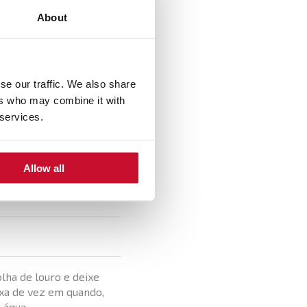
About
se our traffic. We also share
ers who may combine it with
 services.
 tacho com azeite e
ve.
Allow all
ês cortado em juliana e
olha de louro e deixe
xa de vez em quando,
 água.