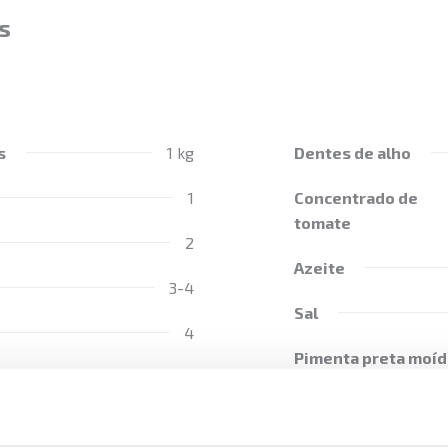
s
s
1 kg
Dentes de alho
1
Concentrado de
tomate
2
Azeite
3-4
Sal
4
Pimenta preta moíd
1
Alecrim
750 ml