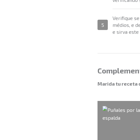
Verifique se
5
médios, e d
e sirva este
Complemen
Marida tu receta 