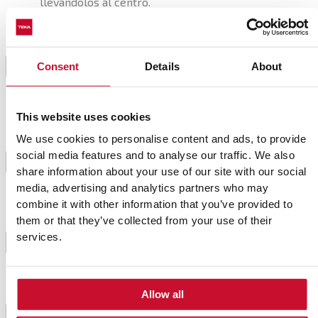
llevándolos al centro.
Una vez doblada, dejar descansar la masa durante 15
minutos cubriendola con un paño húmedo. Después,
4
Consent
Details
About
repetir los 4 pliegues anteriores una vez más para
darle forma de bola.
This website uses cookies
Transferir la masa a un cuenco cubierto con papel de
We use cookies to personalise content and ads, to provide
hornear, con los pliegues hacia abajo. Cubrir el bol
social media features and to analyse our traffic. We also
con un paño y dejar fermentar la masa una última
5
share information about your use of our site with our social
vez durante dos horas a temperatura ambiente,
media, advertising and analytics partners who may
hasta que doble su tamaño.
combine it with other information that you’ve provided to
them or that they’ve collected from your use of their
Precalentar el horno con una cazuela con tapa a
services.
6
250ºC.
Transferir la masa con el papel a la cazuela y
Allow all
hornear durante 30 minutos con la tapa puesta.
7