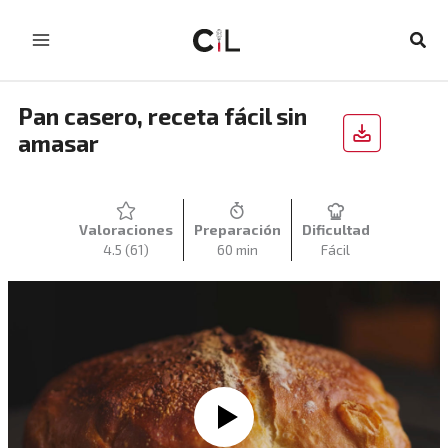
Ir
al
Busc
contenido
Pan casero, receta fácil sin
amasar
Valoraciones
Preparación
Dificultad
4.5
(61)
60 min
Fácil