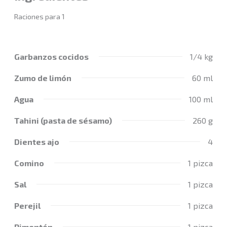
Raciones para 1
Garbanzos cocidos
1/4 kg
Zumo de limón
60 ml
Agua
100 ml
Tahini (pasta de sésamo)
260 g
Dientes ajo
4
Comino
1 pizca
Sal
1 pizca
Perejil
1 pizca
Pimentón
1 pizca