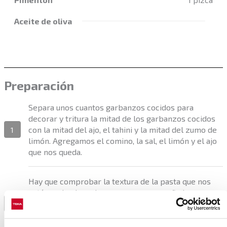
Aceite de oliva
Preparación
Separa unos cuantos garbanzos cocidos para
decorar y tritura la mitad de los garbanzos cocidos
con la mitad del ajo, el tahini y la mitad del zumo de
1
limón. Agregamos el comino, la sal, el limón y el ajo
que nos queda.
Hay que comprobar la textura de la pasta que nos
está quedando y, si es muy espesa, se añade un poco
más de agua fría y se continúa triturando unos cinco
2
minutos. La pasta deberá presentar un aspecto
suave sin que llegue a estar pasado de líquido.