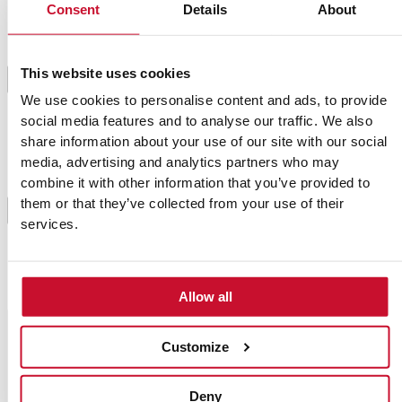
Consent
Details
About
Es el momento de poner la elaboración en un
recipiente, taparlo con papel film y meterlo en el
This website uses cookies
3
frigorífico. No sacar hasta media hora antes de
We use cookies to personalise content and ads, to provide
consumir.
social media features and to analyse our traffic. We also
share information about your use of our site with our social
A la hora de servir el plato, colocamos el resultado
media, advertising and analytics partners who may
en un bol, se adereza con un chorrito de aceite de
combine it with other information that you’ve provided to
oliva, espolvoreamos con pimentón de buena calidad
them or that they’ve collected from your use of their
4
y un poco de perejil picado. Ya solo queda decorarlo
services.
con algunos de los garbanzos cocidos enteros que
habíamos reservado.
Allow all
Consejo del chef
Customize
Si no deseas romper la dieta con el
pan de pita, puedes emplear dips de
Deny