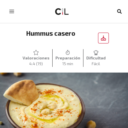
Ir
al
Busc
contenido
Hummus casero
Valoraciones
Preparación
Dificultad
4.4
(19)
15 min
Fácil