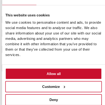
canela y la harina de almendra y mezclamos
2
suavemente hasta obtener una pasta moldeable.
This website uses cookies
Por último añadimos los frutos secos y el chocolate.
3
We use cookies to personalise content and ads, to provide
social media features and to analyse our traffic. We also
Formamos galletas de tamaño similar.
share information about your use of our site with our social
4
media, advertising and analytics partners who may
combine it with other information that you’ve provided to
Cocinamos con la función AirFry de nuestro horno a
them or that they’ve collected from your use of their
5
180º durante 8 minutos.
services.
Dejamos que enfríen antes de sacar porque aún
6
estarán blanditas.
Allow all
Customize
Consejo del chef
Una vez frías podemos consumirlas
Deny
con nuestra mermelada favorita,