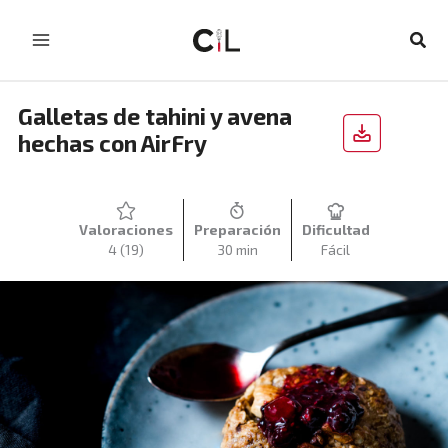
Ir
al
Busc
contenido
Galletas de tahini y avena
hechas con AirFry
Valoraciones
Preparación
Dificultad
4
(19)
30 min
Fácil