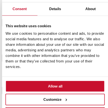
Consent
Details
About
Engrasar una bandeja de horno y colocar la cebolla
ordenadamente en la base. Sobre ella, disponer el
calabacín también ordenado y por último, los
3
This website uses cookies
pimientos mezclados. Aliñar con un poco más de
aceite.
We use cookies to personalise content and ads, to provide
social media features and to analyse our traffic. We also
share information about your use of our site with our social
Poner las doradas y hacer una incisión en cada lomo
media, advertising and analytics partners who may
superior para poner una rodaja de limón en cada una.
combine it with other information that you’ve provided to
Salpimentar el conjunto y hornear durante 35
4
them or that they’ve collected from your use of their
minutos o hasta conseguir el punto deseado del
services.
pescado.
Mientras, preparar el aliño friendo los dientes de ajo
Allow all
laminados en una sartén con aceite. Cuando estén
5
ligeramente dorados, separar o retirar del fuego,
añadir el vinagre y remover.
Customize