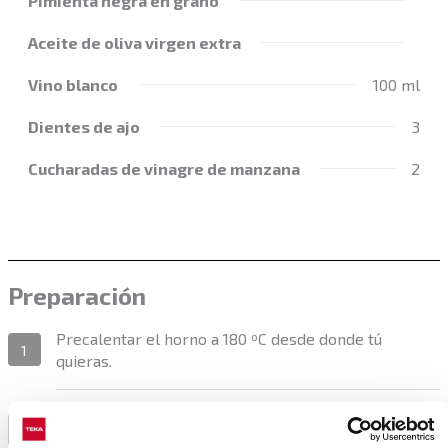
Pimienta negra en grano
Aceite de oliva virgen extra
Vino blanco
100 ml
Dientes de ajo
3
Cucharadas de vinagre de manzana
2
Preparación
Precalentar el horno a 180 ºC desde donde tú
1
quieras.
Cortar la cebolla y el calabacín en rodajas, y los
2
pimientos en tiras.