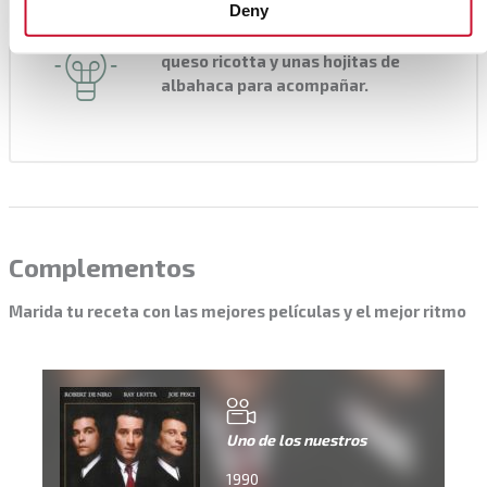
Consejo del chef
Deny
Puedes añadir unas cucharadas de
queso ricotta y unas hojitas de
albahaca para acompañar.
Complementos
Marida tu receta con las mejores películas y el mejor ritmo
Uno de los nuestros
1990