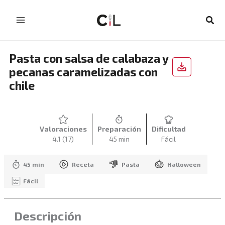
Ir
al
Busc
contenido
Pasta con salsa de calabaza y
pecanas caramelizadas con
chile
Valoraciones
Preparación
Dificultad
4.1
(17)
45 min
Fácil
45 min
Receta
Pasta
Halloween
Fácil
Descripción