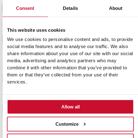
Hierve la pasta al dente en agua con sal. Escúrrela
4
Consent
Details
About
reservando un poco del agua de la cocción.
Pon la salsa en una sartén. Añade un poco del agua
This website uses cookies
de cocción de la pasta y cuando empiece a hervir,
We use cookies to personalise content and ads, to provide
5
añade la pasta. Mezcla bien hasta que esté todo bien
social media features and to analyse our traffic. We also
incorporado.
share information about your use of our site with our social
media, advertising and analytics partners who may
Para preparar las nueces, colócalas en una sartén
combine it with other information that you’ve provided to
caliente y remueve para que no se quemen. Añade el
them or that they’ve collected from your use of their
6
agave y el chile. Cocina unos minutos y ponlas sobre
services.
papel de horno para que el caramelo endurezca.
Sirve la pasta con las pecanas, pimienta negra recién
Allow all
7
molida y si quieres, unas hojas de salvia frita.
Customize