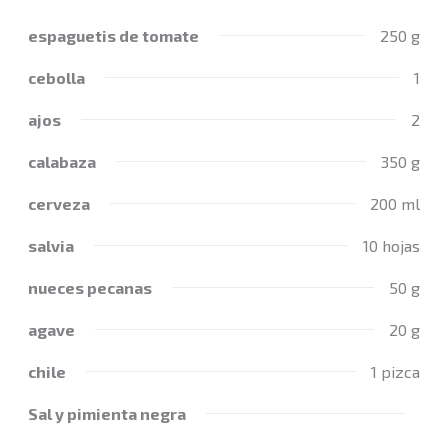
espaguetis de tomate
250 g
cebolla
1
ajos
2
calabaza
350 g
cerveza
200 ml
salvia
10 hojas
nueces pecanas
50 g
agave
20 g
chile
1 pizca
Sal y pimienta negra