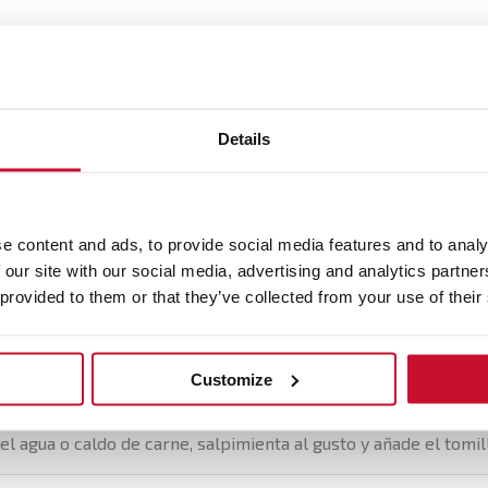
n
os trozos de ternera con la harina hasta cubrir en su totalidad
Details
aceite de oliva virgen extra en una olla y dora la ternera a fueg
os trozos de ternera con una espumadera y reserva.
e content and ads, to provide social media features and to analy
s chalotas y los trozos de zanahoria a la olla. Cuece durante
 our site with our social media, advertising and analytics partn
ando, antes de llevar de nuevo la ternera a la olla.
 provided to them or that they’ve collected from your use of their
ino de Oporto y cuece a fuego fuerte durante unos minutos par
Customize
l agua o caldo de carne, salpimienta al gusto y añade el tomil