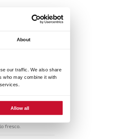
, retirando el exceso.
About
o fuerte. Vete retirando
se our traffic. We also share
 2-3 minutos, removiendo
ers who may combine it with
 services.
a que se evapore el
Allow all
lo fresco.