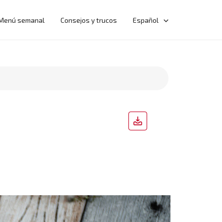
Menú semanal
Consejos y trucos
Español
d