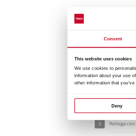
Preparació
Espolvorea l
1
Consent
Calienta el 
2
del fuego l
This website uses cookies
We use cookies to personalis
Incorpora la
information about your use of
3
de vez en cu
other information that you’ve
Agrega el v
4
alcochol.
Deny
Rehoga con e
5