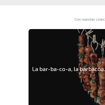
Con nuestas colec
La bar-ba-co-a, la barbacoa.