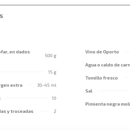
s
far, en dados
Vino de Oporto
500 g
Agua o caldo de car
15 g
Tomillo fresco
irgen extra
30-45 ml
Sal
s
10
Pimienta negra mol
das y troceadas
2