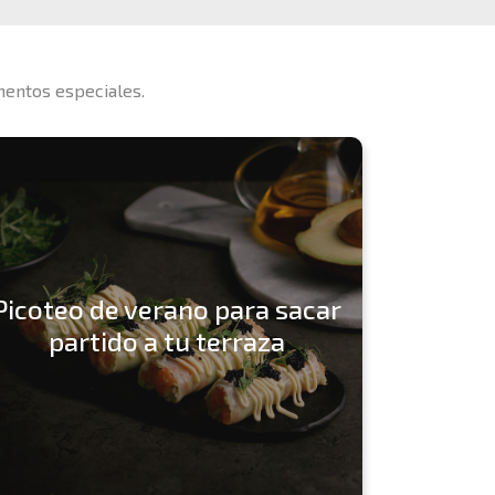
mentos especiales.
Picoteo de verano para sacar
Ice I
partido a tu terraza
h