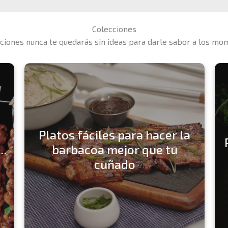
Colecciones
ciones nunca te quedarás sin ideas para darle sabor a los mo
Platos fáciles para hacer la
..
barbacoa mejor que tu
cuñado