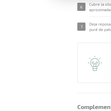
Cubre la oll
6
aproximadam
Deja reposar
7
puré de pat
Complemen