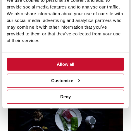
We use cookies to personalise content and ads, to
1 Diente de ajo.
provide social media features and to analyse our traffic.
1/2 Taza de salsa tomate.
We also share information about your use of our site with
our social media, advertising and analytics partners who
Nuggets
may combine it with other information that you’ve
1 paquete de nuggets vegetales.
provided to them or that they’ve collected from your use
of their services.
Pasta con atún vegetal
4 Cucharadas de atún vegetal.
1 taza de pasta
Allow all
Aceite y sal
Aceitunas.
Customize
Deny