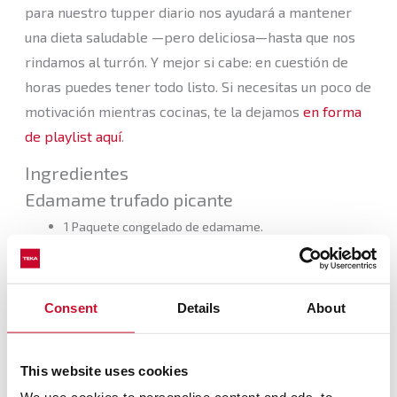
para nuestro tupper diario nos ayudará a mantener
una dieta saludable —pero deliciosa—hasta que nos
rindamos al turrón. Y mejor si cabe: en cuestión de
horas puedes tener todo listo. Si necesitas un poco de
motivación mientras cocinas, te la dejamos
en forma
de playlist aquí
.
Ingredientes
Edamame trufado picante
1 Paquete congelado de edamame.
1 Cucharada de pimentón.
3 Cucharadas de aceite trufado.
Sal.
Consent
Details
About
Espaguetis integrales con boloñesa
Medio paquete de espaguetis integrales.
Hamburguesa vegetal (cualquier marca).
This website uses cookies
1 Cebolla pequeña.