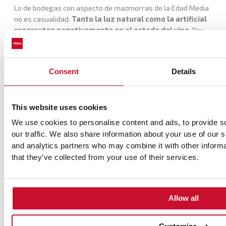
Lo de bodegas con aspecto de mazmorras de la Edad Media
no es casualidad.
Tanto la luz natural como la artificial
repercuten negativamente en el estado del vino
. Por
eso, deberás tener cuidado dónde pones tus botellas o te
quedará un vinagre muy serio al ir a abrirlas. Opta por
estancias sin ventanas o con poca luz, cajas, armarios… y,
Consent
Details
de nuevo, plantéate la posibilidad de una vinoteca en tu casa
o en la cocina, directamente. Suelen tener este factor muy
en cuenta, incluyendo cristales tintados para que los rayos
UV no penetren en el interior, aunque tú puedas ver tus
This website uses cookies
botellas colocaditas.
We use cookies to personalise content and ads, to provide s
our traffic. We also share information about your use of our s
and analytics partners who may combine it with other informa
that they’ve collected from your use of their services.
Allow all