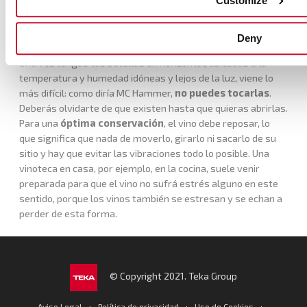
Customize
Deny
Sin tocar
Una vez tengas tus botellas en horizontal, ubicadas a la
temperatura y humedad idóneas y lejos de la luz, viene lo
más difícil: como diría MC Hammer,
no puedes tocarlas
.
Deberás olvidarte de que existen hasta que quieras abrirlas.
Para una
óptima conservación
, el vino debe reposar, lo
que significa que nada de moverlo, girarlo ni sacarlo de su
sitio y hay que evitar las vibraciones todo lo posible. Una
vinoteca en casa, por ejemplo, en la cocina, suele venir
preparada para que el vino no sufrá estrés alguno en este
sentido, porque los vinos también se estresan y se echan a
perder de esta forma.
© Copyright 2021. Teka Group
·
·
·
Aviso Legal
Política de privacidad
Uso de Cookies