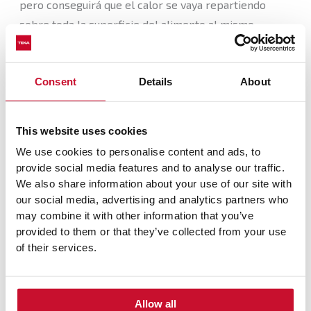
pero conseguirá que el calor se vaya repartiendo
sobre toda la superficie del alimento al mismo
tiempo. De esta forma, penetra hacia su interior de
manera uniforme, manteniendo la textura y
Consent
Details
About
concentrando sus aromas
para conseguir un
resultado espectacular.
This website uses cookies
We use cookies to personalise content and ads, to
provide social media features and to analyse our traffic.
We also share information about your use of our site with
our social media, advertising and analytics partners who
may combine it with other information that you’ve
provided to them or that they’ve collected from your use
of their services.
Allow all
La técnica de la cocción