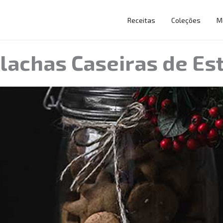
Receitas
Coleções
M
lachas Caseiras de Es