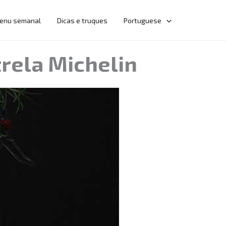
enu semanal
Dicas e truques
Portuguese
trela Michelin