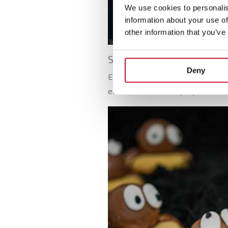
We use cookies to personalis
information about your use of
other information that you’ve
Saco de pasteleiro: deco
Deny
E o passo natural seguinte ao aç
em todas as cores que possa ima