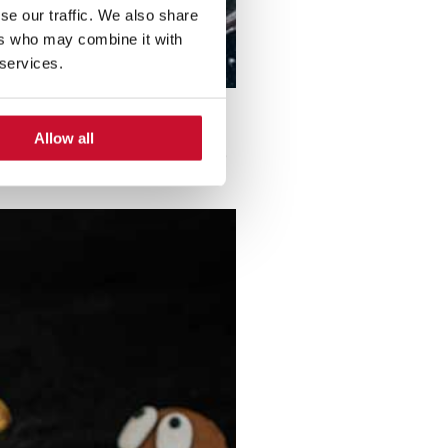
se our traffic. We also share
ers who may combine it with
 services.
Allow all
ção única para as suas bolachas,