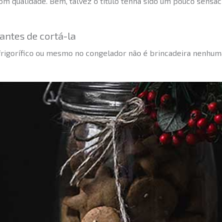
m qualidade. Bem, talvez o título tenha sido um pouco sensaci
antes de cortá-la
frigorífico ou mesmo no congelador não é brincadeira nenhuma