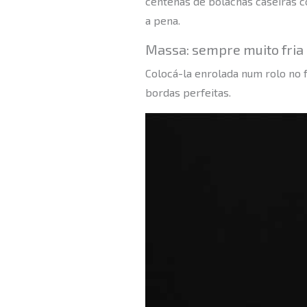
centenas de bolachas caseiras co
a pena.
Massa: sempre muito fria 
Colocá-la enrolada num rolo no 
bordas perfeitas.