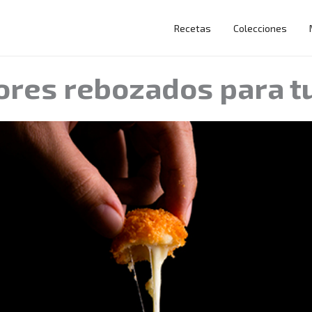
Recetas
Colecciones
ores rebozados para t