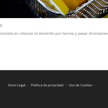
o
nsiste en rebozar el alimento por harina, y pasar directamente
·
·
·
Aviso Legal
Política de privacidad
Uso de Cookies