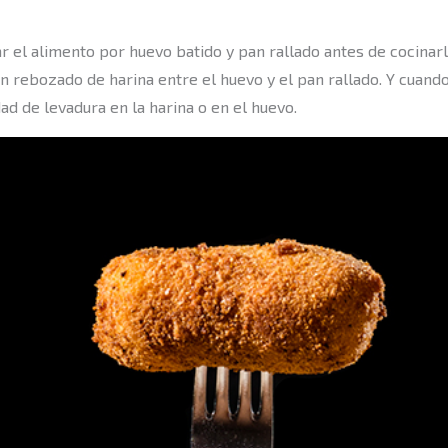
ar el alimento por huevo batido y pan rallado antes de cocinar
un rebozado de harina entre el huevo y el pan rallado. Y cuan
d de levadura en la harina o en el huevo.