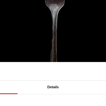
sultante de mezclar harina, levadura, sal y agua muy fría. La 
adir hielo a la masa para asegurar un resultado muy crujiente.
Details
a de huevo. La tempura se utiliza principalmente para verdura