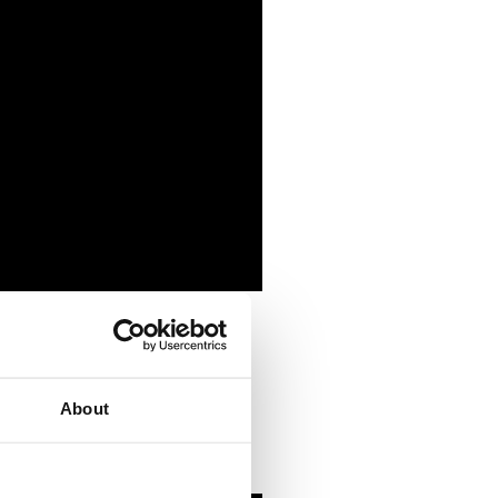
temperatura es la clave de este
 También hay variantes de la
About
s, mariscos y pescados.