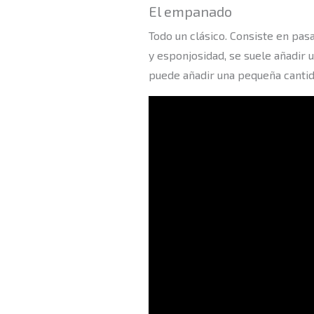
El empanado
Todo un clásico. Consiste en pas
y esponjosidad, se suele añadir 
puede añadir una pequeña cantida