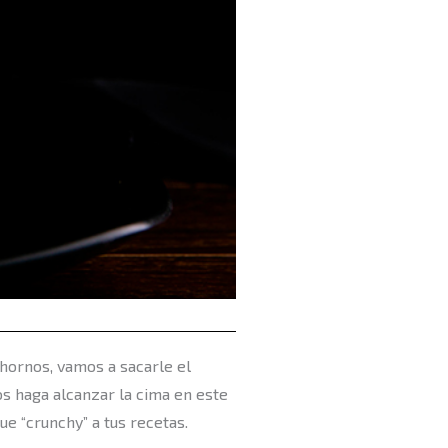
 hornos, vamos a sacarle el
s haga alcanzar la cima en este
ue “crunchy” a tus recetas.