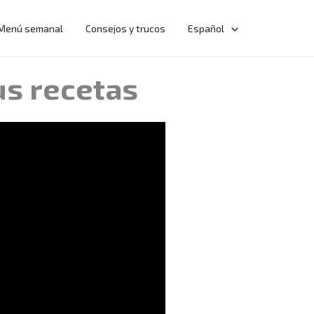
Menú semanal
Consejos y trucos
Español
us recetas