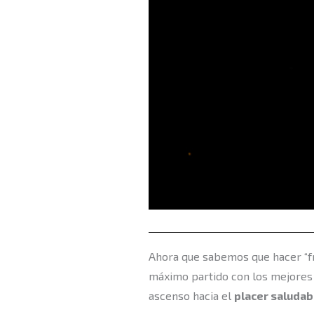
Ahora que sabemos que hacer “fri
máximo partido con los mejores 
ascenso hacia el
placer saludab